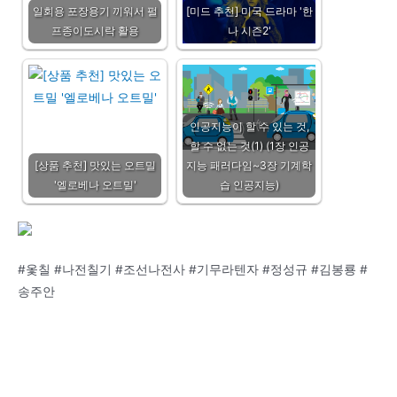
일회용 포장용기 끼워서 펄
[미드 추천] 미국 드라마 '한
프종이도시락 활용
나 시즌2'
인공지능이 할 수 있는 것,
할 수 없는 것(1) (1장 인공
[상품 추천] 맛있는 오트밀
지능 패러다임~3장 기계학
'엘로베나 오트밀'
습 인공지능)
#옻칠 #나전칠기 #조선나전사 #기무라텐자 #정성규 #김봉룡 #
송주안