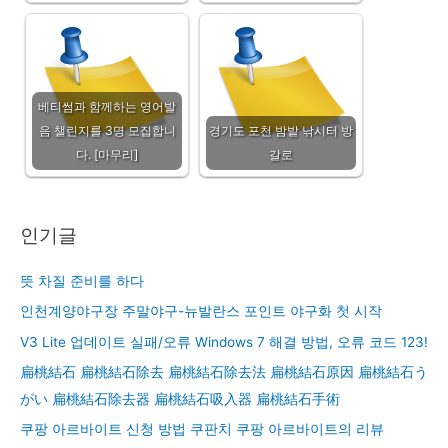
베티썸과 함께하는 영어발
음 챌린지를 3명 모집합니
경기도 포천 밤밭 낚시터 방
다. [마무리]
갈로
인기글
뜻 차질 준비를 하다
인천계양야구장 주말야구-뉴발란스 포인트 야구화 첫 시작
V3 Lite 업데이트 실패/오류 Windows 7 해결 방법, 오류 코드 123!
扁桃結石 扁桃結石除去 扁桃結石除去法 扁桃結石原因 扁桃結石う
がい 扁桃結石除去器 扁桃結石吸入器 扁桃結石手術
쿠팡 아르바이트 신청 방법 쿠판치 쿠팡 아르바이트의 리뷰