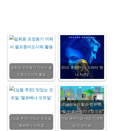
일회용 포장용기 끼워서 펄
[미드 추천] 미국 드라마 '한
프종이도시락 활용
나 시즌2'
인공지능이 할 수 있는 것,
할 수 없는 것(1) (1장 인공
[상품 추천] 맛있는 오트밀
지능 패러다임~3장 기계학
'엘로베나 오트밀'
습 인공지능)