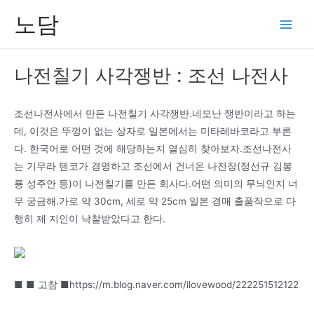
콘
노담
텐
Main
츠
Men
로
나전칠기 사각쟁반 : 조선 나전사
건
너
뛰
조선나전사에서 만든 나전칠기 사각쟁반.네모난 쟁반이라고 하는
기
데, 이것은 뚜껑이 없는 상자로 일본에서는 미타레바코라고 부른
다. 한국어로 어떤 것에 해당하는지 열심히 찾아보자.조선나전사
는 기무라 텐코가 경영하고 조선에서 건너온 나전장(정선규 김봉
룡 성주안 등)이 나전칠기를 만든 회사다.어떤 의미의 무늬인지 너
무 궁금해.가로 약 30cm, 세로 약 25cm 일본 경매 출품작으로 다
행히 제 지인이 낙찰받았다고 한다.
■ ■ 고참 ■https://m.blog.naver.com/ilovewood/222251512122