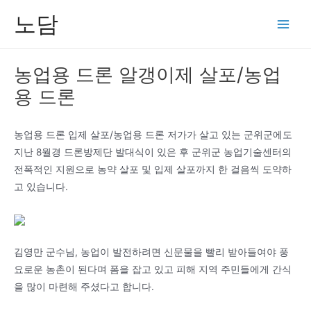
콘
노담
텐
Main
츠
Men
로
농업용 드론 알갱이제 살포/농업
건
용 드론
너
뛰
기
농업용 드론 입제 살포/농업용 드론 저가가 살고 있는 군위군에도
지난 8월경 드론방제단 발대식이 있은 후 군위군 농업기술센터의
전폭적인 지원으로 농약 살포 및 입제 살포까지 한 걸음씩 도약하
고 있습니다.
김영만 군수님, 농업이 발전하려면 신문물을 빨리 받아들여야 풍
요로운 농촌이 된다며 폼을 잡고 있고 피해 지역 주민들에게 간식
을 많이 마련해 주셨다고 합니다.