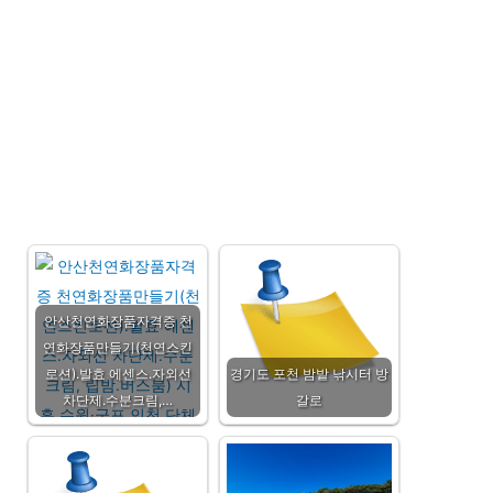
안산천연화장품자격증 천
연화장품만들기(천연스킨
로션).발효 에센스.자외선
경기도 포천 밤밭 낚시터 방
차단제.수분크림,…
갈로