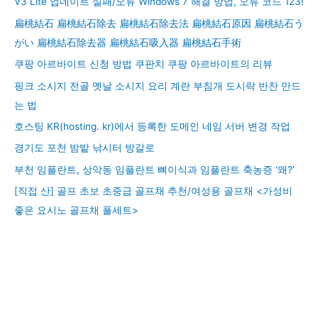
V3 Lite 업데이트 실패/오류 Windows 7 해결 방법, 오류 코드 123!
扁桃結石 扁桃結石除去 扁桃結石除去法 扁桃結石原因 扁桃結石う
がい 扁桃結石除去器 扁桃結石吸入器 扁桃結石手術
쿠팡 아르바이트 신청 방법 쿠판치 쿠팡 아르바이트의 리뷰
핑크 소시지 전골 옛날 소시지 요리 계란 부침개 도시락 반찬 만드
는 법
호스팅 KR(hosting. kr)에서 등록한 도메인 네임 서버 변경 작업
경기도 포천 밤밭 낚시터 방갈로
부천 임플란트, 상악동 임플란트 뼈이식과 임플란트 축농증 ‘왜?’
[직접 산] 골프 초보 초중급 골프채 추천/여성용 골프채 <가성비
좋은 요시노 골프채 풀세트>