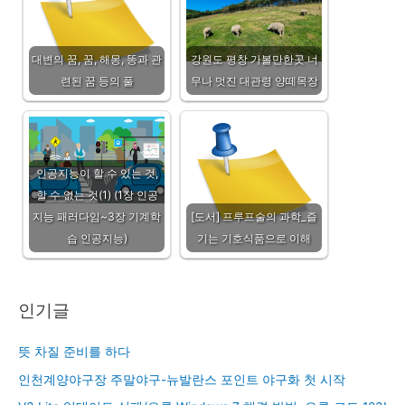
대변의 꿈, 꿈, 해몽, 똥과 관
강원도 평창 가볼만한곳 너
련된 꿈 등의 풀
무나 멋진 대관령 양떼목장
인공지능이 할 수 있는 것,
할 수 없는 것(1) (1장 인공
지능 패러다임~3장 기계학
[도서] 프루프술의 과학_즐
습 인공지능)
기는 기호식품으로 이해
인기글
뜻 차질 준비를 하다
인천계양야구장 주말야구-뉴발란스 포인트 야구화 첫 시작