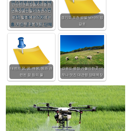
안산천연화장품자격증 천
연화장품만들기(천연스킨
로션).발효 에센스.자외선
경기도 포천 밤밭 낚시터 방
차단제.수분크림,…
갈로
대변의 꿈, 꿈, 해몽, 똥과 관
강원도 평창 가볼만한곳 너
련된 꿈 등의 풀
무나 멋진 대관령 양떼목장