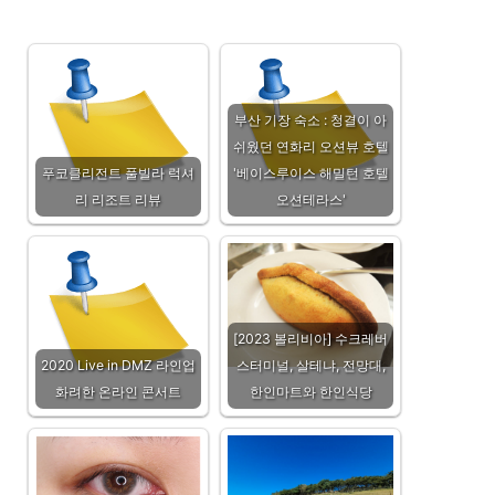
부산 기장 숙소 : 청결이 아
쉬웠던 연화리 오션뷰 호텔
푸코클리전트 풀빌라 럭셔
'베이스루이스 해밀턴 호텔
리 리조트 리뷰
오션테라스'
[2023 볼리비아] 수크레버
2020 Live in DMZ 라인업
스터미널, 살테냐, 전망대,
화려한 온라인 콘서트
한인마트와 한인식당