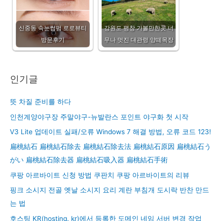
신중동 속눈썹펌 로로뷰티
강원도 평창 가볼만한곳 너
방문후기
무나 멋진 대관령 양떼목장
인기글
뜻 차질 준비를 하다
인천계양야구장 주말야구-뉴발란스 포인트 야구화 첫 시작
V3 Lite 업데이트 실패/오류 Windows 7 해결 방법, 오류 코드 123!
扁桃結石 扁桃結石除去 扁桃結石除去法 扁桃結石原因 扁桃結石う
がい 扁桃結石除去器 扁桃結石吸入器 扁桃結石手術
쿠팡 아르바이트 신청 방법 쿠판치 쿠팡 아르바이트의 리뷰
핑크 소시지 전골 옛날 소시지 요리 계란 부침개 도시락 반찬 만드
는 법
호스팅 KR(hosting. kr)에서 등록한 도메인 네임 서버 변경 작업