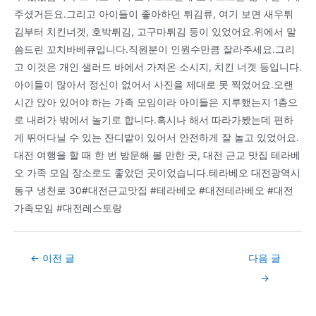
주셨거든요.그리고 아이들이 좋아하던 튀김류, 여기 보면 새우튀
김부터 치킨너겟, 호박튀김, 고구마튀김 등이 있었어요.위에서 말
씀드린 꼬치바베큐입니다.직원분이 인원수만큼 잘라주세요.그리
고 이것은 개인 샐러드 바에서 가져온 소시지, 치킨 너겟 등입니다.
아이들이 많아서 정신이 없어서 사진을 제대로 못 찍었어요.오랜
시간 앉아 있어야 하는 가족 모임이라 아이들은 지루했는지 1층으
로 내려가 밖에서 놀기로 합니다.혹시나 해서 따라가봤는데 편하
게 뛰어다닐 수 있는 잔디밭이 있어서 안전하게 잘 놀고 있었어요.
대전 여행을 할 때 한 번 방문해 볼 만한 곳, 대전 근교 맛집 테라베
오 가족 모임 장소로도 좋았던 곳이었습니다.테라베오 대전광역시
동구 냉천로 30#대전근교맛집 #테라베오 #대전테라베오 #대전
가족모임 #대전레스토랑
Post
←
이전 글
다음 글
navigation
→