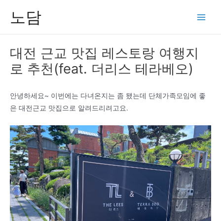
콘
노담
텐
Main
츠
Men
로
대전 근교 맛집 레스토랑 여행지
건
로 추천(feat. 더리스 테라베오)
너
뛰
기
안녕하세요~ 이번에는 다녀온지는 좀 됐는데 단체가족모임에 좋
은 대전근교 맛집으로 알려드리려고요.