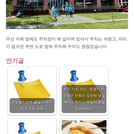
우선 카페 앞에도 주차장이 꽤 넓어져 있어서 주차는 쉬웠고, 자리
가 없으면 주변 도로 옆에 주차해 두어도 괜찮았습니다.
인기글
부산 기장 숙소 : 청결이 아
쉬웠던 연화리 오션뷰 호텔
푸코클리전트 풀빌라 럭셔
'베이스루이스 해밀턴 호텔
리 리조트 리뷰
오션테라스'