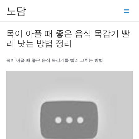
콘
노담
텐
Main
츠
Men
로
목이 아플 때 좋은 음식 목감기 빨
건
리 낫는 방법 정리
너
뛰
기
목이 아플 때 좋은 음식 목감기를 빨리 고치는 방법