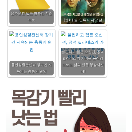
음주운전 벌금 명확한 기준
으로
(영화) 셀: 인류 마지막 날
불편하고 힘든 오십견, 공덕
필라테스의 가벼운 움직임
용인심혈관센터 장기간 지
으로도 삶의 질을 향상시킨
속되는 흉통의 원인
다!