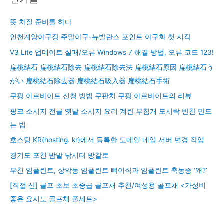
뜻 차질 준비를 하다
인천계양야구장 주말야구-뉴발란스 포인트 야구화 첫 시작
V3 Lite 업데이트 실패/오류 Windows 7 해결 방법, 오류 코드 123!
扁桃結石 扁桃結石除去 扁桃結石除去法 扁桃結石原因 扁桃結石う
がい 扁桃結石除去器 扁桃結石吸入器 扁桃結石手術
쿠팡 아르바이트 신청 방법 쿠판치 쿠팡 아르바이트의 리뷰
핑크 소시지 전골 옛날 소시지 요리 계란 부침개 도시락 반찬 만드
는 법
호스팅 KR(hosting. kr)에서 등록한 도메인 네임 서버 변경 작업
경기도 포천 밤밭 낚시터 방갈로
부천 임플란트, 상악동 임플란트 뼈이식과 임플란트 축농증 ‘왜?’
[직접 산] 골프 초보 초중급 골프채 추천/여성용 골프채 <가성비
좋은 요시노 골프채 풀세트>