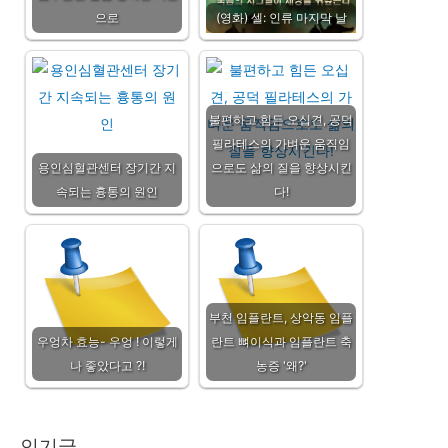
으로
(영화) 셀: 인류 마지막 날
불편하고 힘든 오십견, 공덕
필라테스의 가벼운 움직임
용인심혈관센터 장기간 지
으로도 삶의 질을 향상시킨
속되는 흉통의 원인
다!
부천 임플란트, 상악동 임플
우엉차 효능- 우엉 ! 이렇게
란트 뼈이식과 임플란트 축
나 좋았다고 ?!
농증 '왜?'
인기글