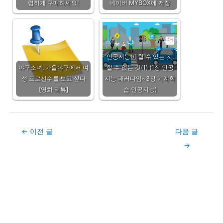
렴하게 구매하세요!
네이버 MYBOX에 저장
인공지능이 할 수 있는 것,
야구소녀, 가을야구에서 여
할 수 없는 것(1) (1장 인공
성 프로선수를 보고 싶다
지능 패러다임~3장 기계학
[영화 리뷰]
습 인공지능)
Post
←
이전 글
다음 글
navigation
→