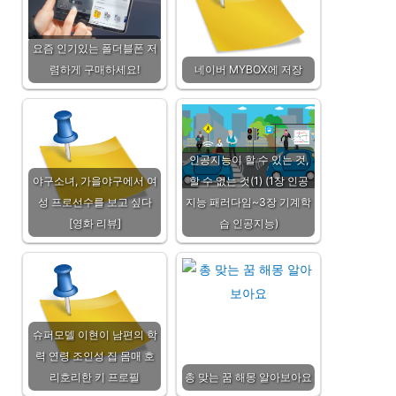
요즘 인기있는 폴더블폰 저
렴하게 구매하세요!
네이버 MYBOX에 저장
인공지능이 할 수 있는 것,
야구소녀, 가을야구에서 여
할 수 없는 것(1) (1장 인공
성 프로선수를 보고 싶다
지능 패러다임~3장 기계학
[영화 리뷰]
습 인공지능)
슈퍼모델 이현이 남편의 학
력 연령 조인성 집 몸매 호
리호리한 키 프로필
총 맞는 꿈 해몽 알아보아요