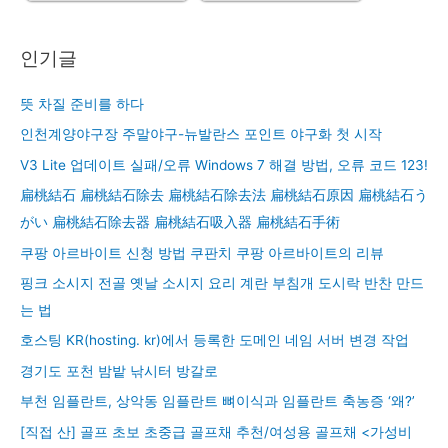
인기글
뜻 차질 준비를 하다
인천계양야구장 주말야구-뉴발란스 포인트 야구화 첫 시작
V3 Lite 업데이트 실패/오류 Windows 7 해결 방법, 오류 코드 123!
扁桃結石 扁桃結石除去 扁桃結石除去法 扁桃結石原因 扁桃結石う
がい 扁桃結石除去器 扁桃結石吸入器 扁桃結石手術
쿠팡 아르바이트 신청 방법 쿠판치 쿠팡 아르바이트의 리뷰
핑크 소시지 전골 옛날 소시지 요리 계란 부침개 도시락 반찬 만드
는 법
호스팅 KR(hosting. kr)에서 등록한 도메인 네임 서버 변경 작업
경기도 포천 밤밭 낚시터 방갈로
부천 임플란트, 상악동 임플란트 뼈이식과 임플란트 축농증 ‘왜?’
[직접 산] 골프 초보 초중급 골프채 추천/여성용 골프채 <가성비