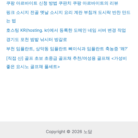
쿠팡 아르바이트 신청 방법 쿠판치 쿠팡 아르바이트의 리뷰
핑크 소시지 전골 옛날 소시지 요리 계란 부침개 도시락 반찬 만드
는 법
호스팅 KR(hosting. kr)에서 등록한 도메인 네임 서버 변경 작업
경기도 포천 밤밭 낚시터 방갈로
부천 임플란트, 상악동 임플란트 뼈이식과 임플란트 축농증 ‘왜?’
[직접 산] 골프 초보 초중급 골프채 추천/여성용 골프채 <가성비
좋은 요시노 골프채 풀세트>
Copyright © 2026 노담