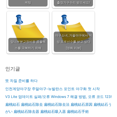
케팅
출장가구수리 받으세요!
야구소녀, 가을야구에서 여
앞니부분교정비용 콤플렉
성 프로선수를 보고 싶다
스를 극복하기 위해
[영화 리뷰]
인기글
뜻 차질 준비를 하다
인천계양야구장 주말야구-뉴발란스 포인트 야구화 첫 시작
V3 Lite 업데이트 실패/오류 Windows 7 해결 방법, 오류 코드 123!
扁桃結石 扁桃結石除去 扁桃結石除去法 扁桃結石原因 扁桃結石う
がい 扁桃結石除去器 扁桃結石吸入器 扁桃結石手術