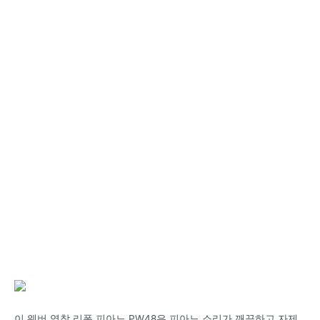
이 웨버 영창 리폼 피아노 PW48은 피아노 소리가 깨끗하고 자제