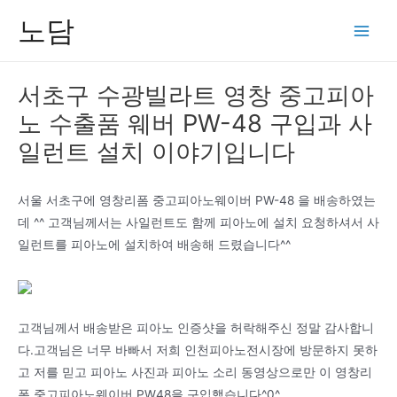
콘
노담
텐
Main
츠
Men
로
서초구 수광빌라트 영창 중고피아
건
노 수출품 웨버 PW-48 구입과 사
너
뛰
일런트 설치 이야기입니다
기
서울 서초구에 영창리폼 중고피아노웨이버 PW-48 을 배송하였는
데 ^^ 고객님께서는 사일런트도 함께 피아노에 설치 요청하셔서 사
일런트를 피아노에 설치하여 배송해 드렸습니다^^
고객님께서 배송받은 피아노 인증샷을 허락해주신 정말 감사합니
다.고객님은 너무 바빠서 저희 인천피아노전시장에 방문하지 못하
고 저를 믿고 피아노 사진과 피아노 소리 동영상으로만 이 영창리
폼 중고피아노웨이버 PW48을 구입했습니다^0^