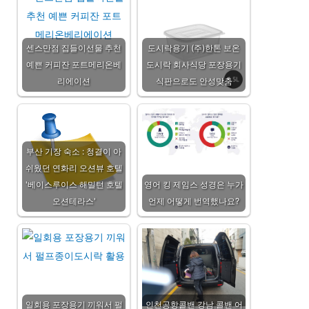
센스만점 집들이선물 추천
도시락용기 (주)한톤 보온
예쁜 커피잔 포트메리온베
도시락 회사식당 포장용기
리에이션
식판으로도 안성맞춤
부산 기장 숙소 : 청결이 아
쉬웠던 연화리 오션뷰 호텔
'베이스루이스 해밀턴 호텔
영어 킹 제임스 성경은 누가
오션테라스'
언제 어떻게 번역했나요?
일회용 포장용기 끼워서 펄
인천공항콜밴 강남 콜밴 어