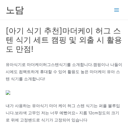
콘
노담
텐
Main
츠
Men
로
[아기 식기 추천]마더케이 허그 스
건
텐 식기 세트 캠핑 및 외출 시 활용
너
뛰
도 만점!
기
유아식기로 마더케이허그스텐식기를 소개합니다.캠핑이나 나들이
시에도 컴팩트하게 휴대할 수 있어 활용도 높은 마더케이 유아 스
텐 식기를 소개합니다!
내가 사용하는 유아식기 마더 케이 허그 스텐 식기는 퍼플 블루입
니다.보라색 고무인 저는 너무 예뻤어요~ 지름 12cm정도의 크기
로 위에 고정밴드로 식기가 고정되어 있습니다