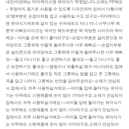
네요!이번에는 마더케이스텐 유아식기 뚜껑입니다.소재는 PP예요
~ 뚜껑까지 용기로 사용할 수 있도록 디자인되어 있어서 다행이에
요!옆부분은 손잡이처럼 잡고 사용하실 수도 있구요~마더케이스
텐 유아식기세트에 같이 있는 수저세트도 미니 미니 너무너무 예
쁜게 이뻐요사이즈는 작지만 헤드부분은 딱 적당한 사이즈라 딱이
예요~ 아이들 손에 쥐기 좋더라구요~손잡이부분은 실리콘으로 되
어있어요 그릇위에 이렇게 올려주시면 너무 예뻐요~~손잡이부분
은 실리콘으로 되어있어요 그릇위에 이렇게 올려주시면 너무 예뻐
요~~들고 다니기도 좋고 보관하기도 좋네요~~들고 다니기도 좋
고 보관하기도 좋네요~~캠핑이나 외출하실 때가 아니더라도 집에
서 사용하시기에도 좋아요 작은 그릇에는 밥을 담고 큰 그릇에는
국을 담고 나머지 그릇에는 반찬을 담아주셨어요~소재가 안심되
서 집에서도 자주 사용하실거에요~~아이들 입에 들어가는 유아식
기는 아무래도 스텐제품에 손이 많이 가더라구요.소재가 안심되서
집에서도 자주 사용하실거에요~~아이들 입에 들어가는 유아식기
는 아무래도 스텐제품에 손이 많이 가더라구요.소재가 안심되서
집에서도 자주 사용하실거에요~~아이들 입에 들어가는 유아식기
는 아무래도 스텐제품에 손이 많이 가더라구요.소재가 안심되서