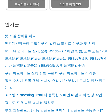
프종이도시락 활용
디라도 픽업 OK!
인기글
뜻 차질 준비를 하다
인천계양야구장 주말야구-뉴발란스 포인트 야구화 첫 시작
V3 Lite 업데이트 실패/오류 Windows 7 해결 방법, 오류 코드 123!
扁桃結石 扁桃結石除去 扁桃結石除去法 扁桃結石原因 扁桃結石う
がい 扁桃結石除去器 扁桃結石吸入器 扁桃結石手術
쿠팡 아르바이트 신청 방법 쿠판치 쿠팡 아르바이트의 리뷰
핑크 소시지 전골 옛날 소시지 요리 계란 부침개 도시락 반찬 만드
는 법
호스팅 KR(hosting. kr)에서 등록한 도메인 네임 서버 변경 작업
경기도 포천 밤밭 낚시터 방갈로
부천 임플란트, 상악동 임플란트 뼈이식과 임플란트 축농증 ‘왜?’