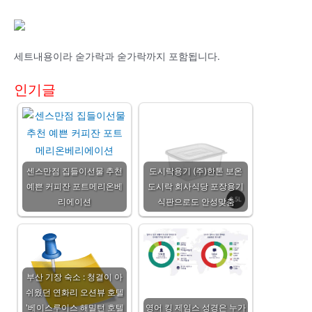
세트내용이라 숟가락과 숟가락까지 포함됩니다.
인기글
센스만점 집들이선물 추천
도시락용기 (주)한톤 보온
예쁜 커피잔 포트메리온베
도시락 회사식당 포장용기
리에이션
식판으로도 안성맞춤
부산 기장 숙소 : 청결이 아
쉬웠던 연화리 오션뷰 호텔
'베이스루이스 해밀턴 호텔
영어 킹 제임스 성경은 누가