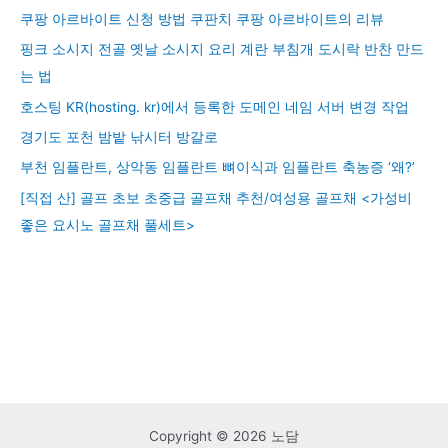
쿠팡 아르바이트 신청 방법 쿠판치 쿠팡 아르바이트의 리뷰
핑크 소시지 전골 옛날 소시지 요리 계란 부침개 도시락 반찬 만드
는 법
호스팅 KR(hosting. kr)에서 등록한 도메인 네임 서버 변경 작업
경기도 포천 밤밭 낚시터 방갈로
부천 임플란트, 상악동 임플란트 뼈이식과 임플란트 축농증 ‘왜?’
[직접 산] 골프 초보 초중급 골프채 추천/여성용 골프채 <가성비
좋은 요시노 골프채 풀세트>
Copyright © 2026 노담