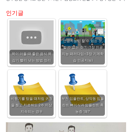
인기글
인공지능이 할 수 있는 것,
할 수 없는 것(1) (1장 인공
목이 아플 때 좋은 음식 목
지능 패러다임~3장 기계학
감기 빨리 낫는 방법 정리
습 인공지능)
비행기를 탔을 때처럼 귀청
부천 임플란트, 상악동 임플
을 찢고 치료해도 2주 이상
란트 뼈이식과 임플란트 축
지속되는 경우
농증 '왜?'