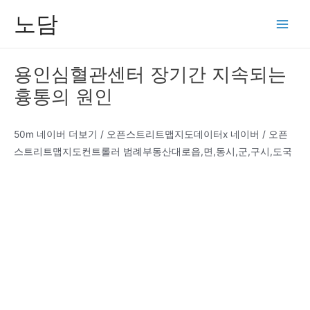
콘
노담
텐
Main
츠
Men
로
용인심혈관센터 장기간 지속되는
건
흉통의 원인
너
뛰
기
50m 네이버 더보기 / 오픈스트리트맵지도데이터x 네이버 / 오픈
스트리트맵지도컨트롤러 범례부동산대로읍,면,동시,군,구시,도국