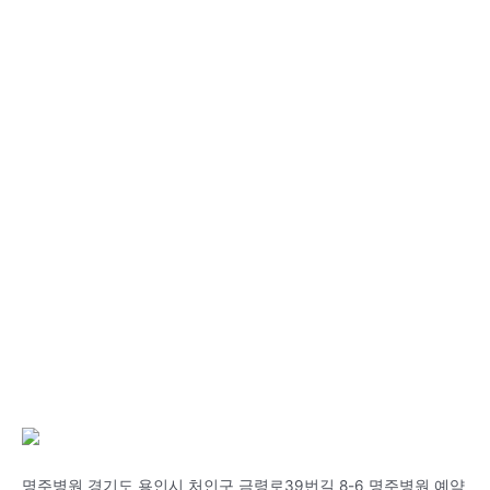
명주병원 경기도 용인시 처인구 금령로39번길 8-6 명주병원 예약