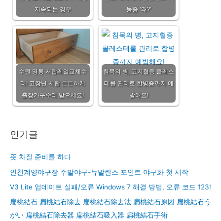
지속되는 경우
농증 '왜?'
수원 영통 서랍레일교체수
침묵의 병, 고지혈증 콜레스
리! 고장난 서랍 튼튼하게
테롤 관리로 합병증까지 예
출장가구수리 받으세요!
방해요!
인기글
뜻 차질 준비를 하다
인천계양야구장 주말야구-뉴발란스 포인트 야구화 첫 시작
V3 Lite 업데이트 실패/오류 Windows 7 해결 방법, 오류 코드 123!
扁桃結石 扁桃結石除去 扁桃結石除去法 扁桃結石原因 扁桃結石う
がい 扁桃結石除去器 扁桃結石吸入器 扁桃結石手術