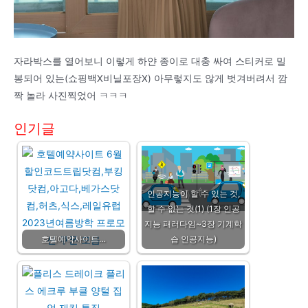
자라박스를 열어보니 이렇게 하얀 종이로 대충 싸여 스티커로 밀
봉되어 있는(쇼핑백X비닐포장X) 아무렇지도 않게 벗겨버려서 깜
짝 놀라 사진찍었어 ㅋㅋㅋ
인기글
인공지능이 할 수 있는 것,
할 수 없는 것(1) (1장 인공
지능 패러다임~3장 기계학
호텔예약사이트…
습 인공지능)