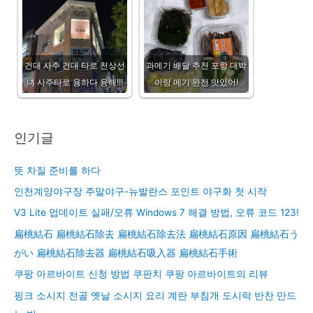
건대 사주 건대 타로 천상선
과메기 배달 추천 포항 대박
녀 사주타로 용하다 용해!!!
이랑 메기 완전 맛있어!
인기글
뜻 차질 준비를 하다
인천계양야구장 주말야구-뉴발란스 포인트 야구화 첫 시작
V3 Lite 업데이트 실패/오류 Windows 7 해결 방법, 오류 코드 123!
扁桃結石 扁桃結石除去 扁桃結石除去法 扁桃結石原因 扁桃結石う
がい 扁桃結石除去器 扁桃結石吸入器 扁桃結石手術
쿠팡 아르바이트 신청 방법 쿠판치 쿠팡 아르바이트의 리뷰
핑크 소시지 전골 옛날 소시지 요리 계란 부침개 도시락 반찬 만드