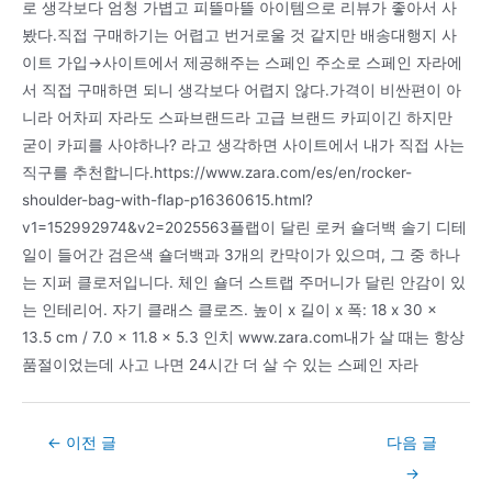
로 생각보다 엄청 가볍고 피뜰마뜰 아이템으로 리뷰가 좋아서 사
봤다.직접 구매하기는 어렵고 번거로울 것 같지만 배송대행지 사
이트 가입→사이트에서 제공해주는 스페인 주소로 스페인 자라에
서 직접 구매하면 되니 생각보다 어렵지 않다.가격이 비싼편이 아
니라 어차피 자라도 스파브랜드라 고급 브랜드 카피이긴 하지만
굳이 카피를 사야하나? 라고 생각하면 사이트에서 내가 직접 사는
직구를 추천합니다.https://www.zara.com/es/en/rocker-
shoulder-bag-with-flap-p16360615.html?
v1=152992974&v2=2025563플랩이 달린 로커 숄더백 솔기 디테
일이 들어간 검은색 숄더백과 3개의 칸막이가 있으며, 그 중 하나
는 지퍼 클로저입니다. 체인 숄더 스트랩 주머니가 달린 안감이 있
는 인테리어. 자기 클래스 클로즈. 높이 x 길이 x 폭: 18 x 30 x
13.5 cm / 7.0 x 11.8 x 5.3 인치 www.zara.com내가 살 때는 항상
품절이었는데 사고 나면 24시간 더 살 수 있는 스페인 자라
Post
←
이전 글
다음 글
navigation
→