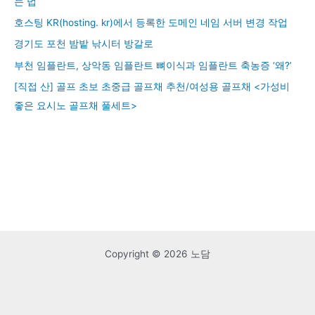
는 법
호스팅 KR(hosting. kr)에서 등록한 도메인 네임 서버 변경 작업
경기도 포천 밤밭 낚시터 방갈로
부천 임플란트, 상악동 임플란트 뼈이식과 임플란트 축농증 ‘왜?’
[직접 산] 골프 초보 초중급 골프채 추천/여성용 골프채 <가성비
좋은 요시노 골프채 풀세트>
Copyright © 2026 노담