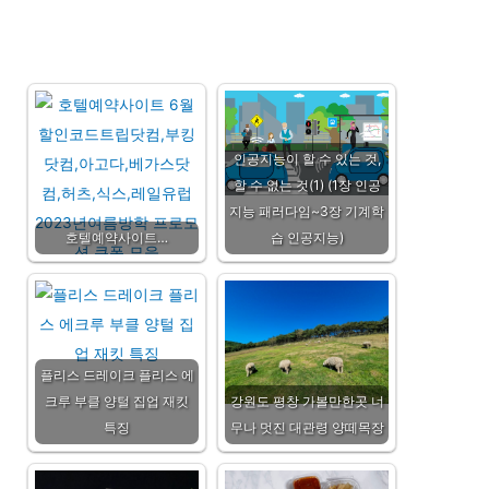
인공지능이 할 수 있는 것,
할 수 없는 것(1) (1장 인공
지능 패러다임~3장 기계학
호텔예약사이트…
습 인공지능)
플리스 드레이크 플리스 에
크루 부클 양털 집업 재킷
강원도 평창 가볼만한곳 너
특징
무나 멋진 대관령 양떼목장