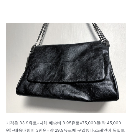
가격은 33.9유로+자체 배송비 3.95유로=75,000원(약 45,000
원)+배송대행비 3만원=약 29.9유로에 구입했다.스페인이 독일보