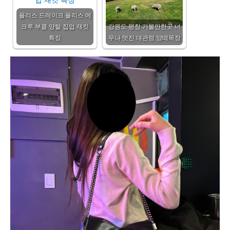
플리스 드레이크 플리스 에
크루 부클 양털 집업 재킷
강원도 평창 가볼만한곳 너
특징
무나 멋진 대관령 양떼목장