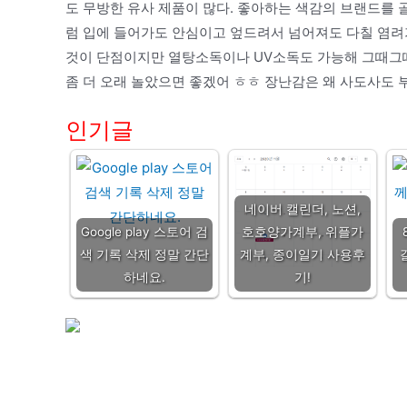
도 무방한 유사 제품이 많다. 좋아하는 색감의 브랜드를 
럼 입에 들어가도 안심이고 엎드려서 넘어져도 다칠 염려가
것이 단점이지만 열탕소독이나 UV소독도 가능해 그때그때
좀 더 오래 놀았으면 좋겠어 ㅎㅎ 장난감은 왜 사도사도
인기글
네이버 캘린더, 노션,
Google play 스토어 검
호호양가계부, 위플가
색 기록 삭제 정말 간단
계부, 종이일기 사용후
하네요.
기!