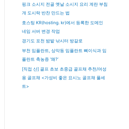
핑크 소시지 전골 옛날 소시지 요리 계란 부침
개 도시락 반찬 만드는 법
호스팅 KR(hosting. kr)에서 등록한 도메인
네임 서버 변경 작업
경기도 포천 밤밭 낚시터 방갈로
부천 임플란트, 상악동 임플란트 뼈이식과 임
플란트 축농증 ‘왜?’
[직접 산] 골프 초보 초중급 골프채 추천/여성
용 골프채 <가성비 좋은 요시노 골프채 풀세
트>