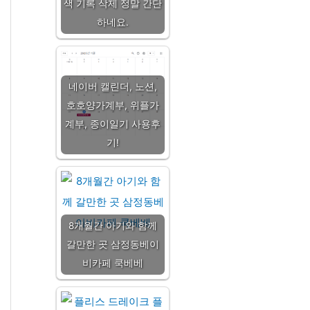
색 기록 삭제 정말 간단
하네요.
네이버 캘린더, 노션,
호호양가계부, 위플가
계부, 종이일기 사용후
기!
8개월간 아기와 함께
갈만한 곳 삼정동베이
비카페 쿡베베