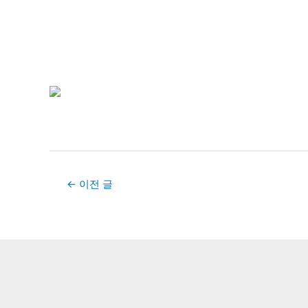
Post
←
이전 글
navigation