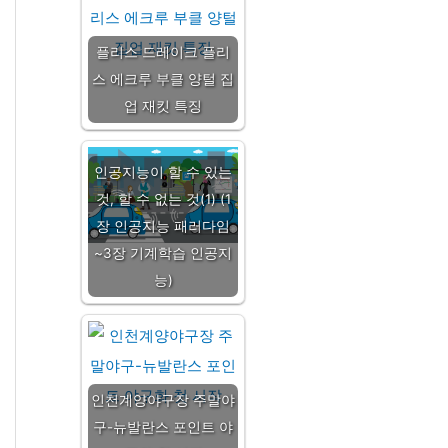
플리스 드레이크 플리
스 에크루 부클 양털 집
업 재킷 특징
인공지능이 할 수 있는
것, 할 수 없는 것(1) (1
장 인공지능 패러다임
~3장 기계학습 인공지
능)
인천계양야구장 주말야
구-뉴발란스 포인트 야