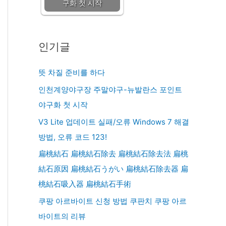
구화 첫 시작
인기글
뜻 차질 준비를 하다
인천계양야구장 주말야구-뉴발란스 포인트
야구화 첫 시작
V3 Lite 업데이트 실패/오류 Windows 7 해결
방법, 오류 코드 123!
扁桃結石 扁桃結石除去 扁桃結石除去法 扁桃
結石原因 扁桃結石うがい 扁桃結石除去器 扁
桃結石吸入器 扁桃結石手術
쿠팡 아르바이트 신청 방법 쿠판치 쿠팡 아르
바이트의 리뷰