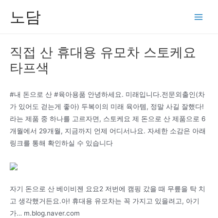
콘
노담
텐
Main
츠
Men
로
직접 산 휴대용 유모차 스토케요
건
타프색
너
뛰
기
#내 돈으로 산 #육아용품 안녕하세요. 미래입니다.전문외출인(차
가 있어도 걷는게 좋아) 두복이의 미래 육아템, 정말 사길 잘했다!
라는 제품 중 하나를 고르자면, 스토케요 제 돈으로 산 제품으로 6
개월에서 29개월, 지금까지 언제 어디서나요. 자세한 소감은 아래
링크를 통해 확인하실 수 있습니다
자기 돈으로 산 베이비젠 요요2 저번에 캠핑 갔을 때 무릎을 탁 치
고 생각했거든요.아! 휴대용 유모차는 꼭 가지고 있을려고, 아기
가… m.blog.naver.com