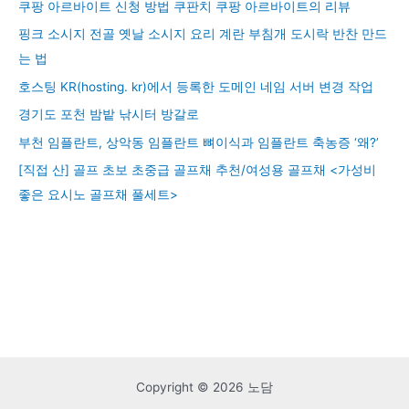
쿠팡 아르바이트 신청 방법 쿠판치 쿠팡 아르바이트의 리뷰
핑크 소시지 전골 옛날 소시지 요리 계란 부침개 도시락 반찬 만드
는 법
호스팅 KR(hosting. kr)에서 등록한 도메인 네임 서버 변경 작업
경기도 포천 밤밭 낚시터 방갈로
부천 임플란트, 상악동 임플란트 뼈이식과 임플란트 축농증 ‘왜?’
[직접 산] 골프 초보 초중급 골프채 추천/여성용 골프채 <가성비
좋은 요시노 골프채 풀세트>
Copyright © 2026 노담