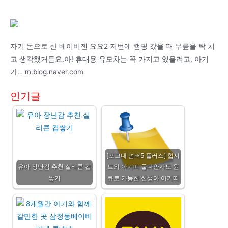
자기 돈으로 산 베이비젠 요요2 저번에 캠핑 갔을 때 무릎을 탁 치
고 생각했거든요.아! 휴대용 유모차는 꼭 가지고 있을려고, 아기
가… m.blog.naver.com
인기글
[포그내 넘버5 플러스] 힙시
유아 장난감 추천 실리콘 컵
트와 아기띠 둘다안사도 원
쌓기
큐로 가능한 신생아 아기띠