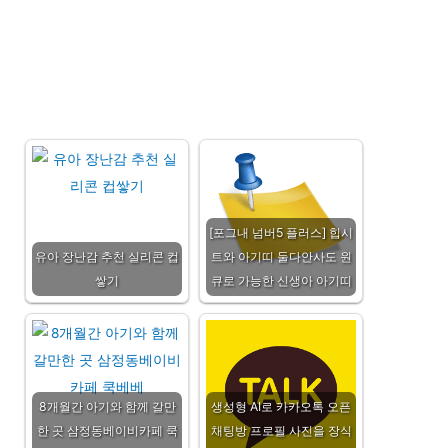
[포그내 넘버5 플러스] 힙시
유아 장난감 추천 실리콘 컵
트와 아기띠 둘다안사도 원
쌓기
큐로 가능한 신생아 아기띠
8개월간 아기와 함께 갈만
생성형 AI로 카카오톡 오픈
한 곳 삼정동베이비카페 쿡
채팅방 프로필 사진을 장식