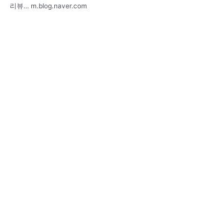
리뷰… m.blog.naver.com