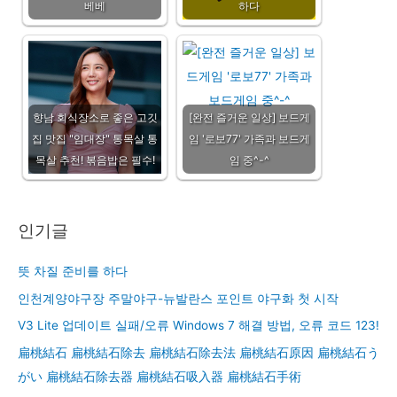
베베
하다
향남 회식장소로 좋은 고깃
[완전 즐거운 일상] 보드게
집 맛집 "임대장" 통목살 통
임 '로보77' 가족과 보드게
목살 추천! 볶음밥은 필수!
임 중^-^
인기글
뜻 차질 준비를 하다
인천계양야구장 주말야구-뉴발란스 포인트 야구화 첫 시작
V3 Lite 업데이트 실패/오류 Windows 7 해결 방법, 오류 코드 123!
扁桃結石 扁桃結石除去 扁桃結石除去法 扁桃結石原因 扁桃結石う
がい 扁桃結石除去器 扁桃結石吸入器 扁桃結石手術