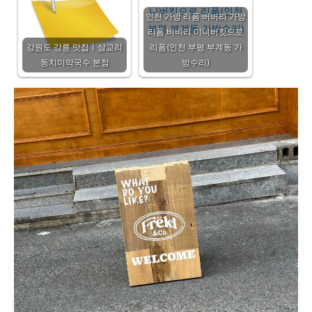
인천 가방 리폼 버버리 가방
리폼 바바리 미니버킷으로
강원도 강릉 맛집ㅣ삼교리
리폼(인천 부평 부계동 가
동치미막국수 본점
방수리)