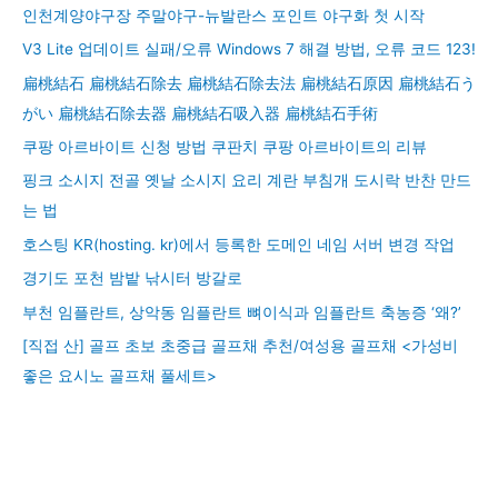
인천계양야구장 주말야구-뉴발란스 포인트 야구화 첫 시작
V3 Lite 업데이트 실패/오류 Windows 7 해결 방법, 오류 코드 123!
扁桃結石 扁桃結石除去 扁桃結石除去法 扁桃結石原因 扁桃結石う
がい 扁桃結石除去器 扁桃結石吸入器 扁桃結石手術
쿠팡 아르바이트 신청 방법 쿠판치 쿠팡 아르바이트의 리뷰
핑크 소시지 전골 옛날 소시지 요리 계란 부침개 도시락 반찬 만드
는 법
호스팅 KR(hosting. kr)에서 등록한 도메인 네임 서버 변경 작업
경기도 포천 밤밭 낚시터 방갈로
부천 임플란트, 상악동 임플란트 뼈이식과 임플란트 축농증 ‘왜?’
[직접 산] 골프 초보 초중급 골프채 추천/여성용 골프채 <가성비
좋은 요시노 골프채 풀세트>