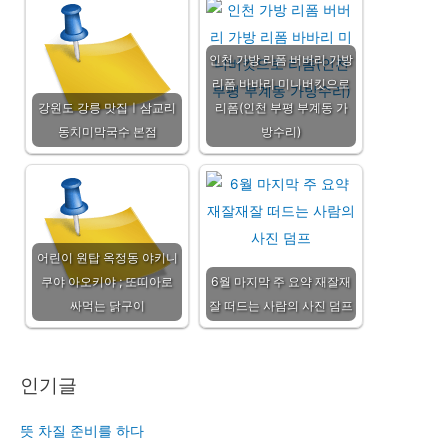
인천 가방 리폼 버버리 가방
리폼 바바리 미니버킷으로
강원도 강릉 맛집ㅣ삼교리
리폼(인천 부평 부계동 가
동치미막국수 본점
방수리)
어린이 원탑 옥정동 야키니
쿠야 아오키야 ; 또띠아로
6월 마지막 주 요약 재잘재
싸먹는 닭구이
잘 떠드는 사람의 사진 덤프
인기글
뜻 차질 준비를 하다