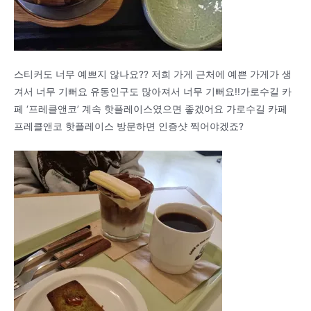
스티커도 너무 예쁘지 않나요?? 저희 가게 근처에 예쁜 가게가 생
겨서 너무 기뻐요 유동인구도 많아져서 너무 기뻐요!!가로수길 카
페 ‘프레클앤코’ 계속 핫플레이스였으면 좋겠어요 가로수길 카페
프레클앤코 핫플레이스 방문하면 인증샷 찍어야겠죠?