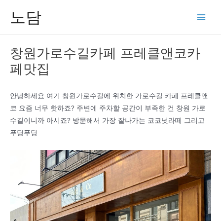
콘
노담
텐
Main
츠
Men
로
창원가로수길카페 프레클앤코카
건
페맛집
너
뛰
기
안녕하세요 여기 창원가로수길에 위치한 가로수길 카페 프레클앤
코 요즘 너무 핫하죠? 주변에 주차할 공간이 부족한 건 창원 가로
수길이니까 아시죠? 방문해서 가장 잘나가는 코코넛라떼 그리고
푸딩푸딩