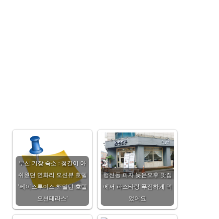
부산 기장 숙소 : 청결이 아
쉬웠던 연화리 오션뷰 호텔
행신동 피자 늦은오후 맛집
'베이스루이스 해밀턴 호텔
에서 파스타랑 푸짐하게 먹
오션테라스'
었어요