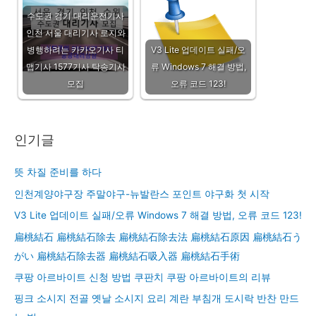
수도권 경기 대리운전기사
인천 서울 대리기사 로지와
병행하려는 카카오기사 티
V3 Lite 업데이트 실패/오
맵기사 1577기사 탁송기사
류 Windows 7 해결 방법,
모집
오류 코드 123!
인기글
뜻 차질 준비를 하다
인천계양야구장 주말야구-뉴발란스 포인트 야구화 첫 시작
V3 Lite 업데이트 실패/오류 Windows 7 해결 방법, 오류 코드 123!
扁桃結石 扁桃結石除去 扁桃結石除去法 扁桃結石原因 扁桃結石う
がい 扁桃結石除去器 扁桃結石吸入器 扁桃結石手術
쿠팡 아르바이트 신청 방법 쿠판치 쿠팡 아르바이트의 리뷰
핑크 소시지 전골 옛날 소시지 요리 계란 부침개 도시락 반찬 만드