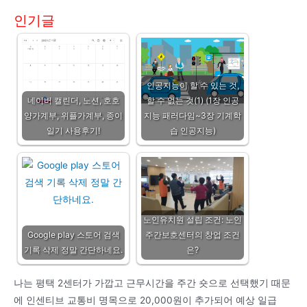
인기글
인공지능이 할 수 있는 것,
네이버 캘린더, 노션, 호호
할 수 없는 것(1) (1장 인공
양가계부, 위플가계부, 종이
지능 패러다임~3장 기계학
일기 사용후기!
습 인공지능)
노인유치원 설립 조건: 노인
Google play 스토어 검색
주간보호센터의 창업 조건
기록 삭제 정말 간단하네요.
은?
나는 평택 2센터가 가깝고 근무시간을 주간 숏으로 선택했기 때문
에 인센티브 교통비 명목으로 20,000원이 추가되어 예상 일급