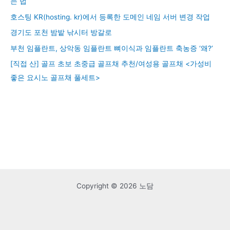
는 법
호스팅 KR(hosting. kr)에서 등록한 도메인 네임 서버 변경 작업
경기도 포천 밤밭 낚시터 방갈로
부천 임플란트, 상악동 임플란트 뼈이식과 임플란트 축농증 ‘왜?’
[직접 산] 골프 초보 초중급 골프채 추천/여성용 골프채 <가성비
좋은 요시노 골프채 풀세트>
Copyright © 2026 노담