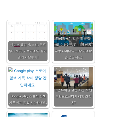
인공지능이 할 수 있는 것,
네이버 캘린더, 노션, 호호
할 수 없는 것(1) (1장 인공
양가계부, 위플가계부, 종이
지능 패러다임~3장 기계학
일기 사용후기!
습 인공지능)
노인유치원 설립 조건: 노인
Google play 스토어 검색
주간보호센터의 창업 조건
기록 삭제 정말 간단하네요.
은?