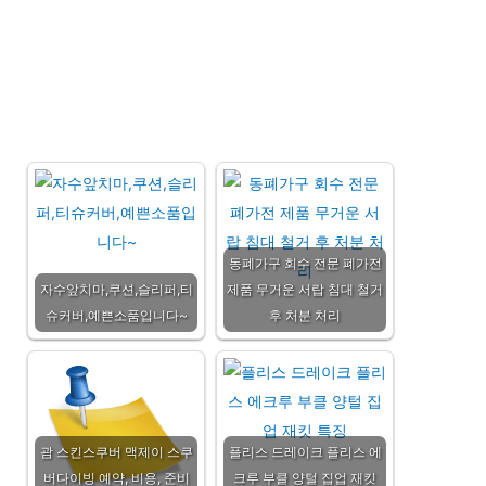
동폐가구 회수 전문 폐가전
자수앞치마,쿠션,슬리퍼,티
제품 무거운 서랍 침대 철거
슈커버,예쁜소품입니다~
후 처분 처리
괌 스킨스쿠버 맥제이 스쿠
플리스 드레이크 플리스 에
버다이빙 예약, 비용, 준비
크루 부클 양털 집업 재킷