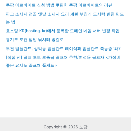
쿠팡 아르바이트 신청 방법 쿠판치 쿠팡 아르바이트의 리뷰
핑크 소시지 전골 옛날 소시지 요리 계란 부침개 도시락 반찬 만드
는 법
호스팅 KR(hosting. kr)에서 등록한 도메인 네임 서버 변경 작업
경기도 포천 밤밭 낚시터 방갈로
부천 임플란트, 상악동 임플란트 뼈이식과 임플란트 축농증 ‘왜?’
[직접 산] 골프 초보 초중급 골프채 추천/여성용 골프채 <가성비
좋은 요시노 골프채 풀세트>
Copyright © 2026 노담