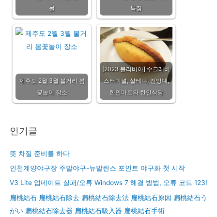
물
특징
[2023 볼리비아] 수크레버
제주도 2월 3월 볼거리 봄
스터미널, 살테냐, 전망대,
꽃놀이 장소
한인마트와 한인식당
인기글
뜻 차질 준비를 하다
인천계양야구장 주말야구-뉴발란스 포인트 야구화 첫 시작
V3 Lite 업데이트 실패/오류 Windows 7 해결 방법, 오류 코드 123!
扁桃結石 扁桃結石除去 扁桃結石除去法 扁桃結石原因 扁桃結石う
がい 扁桃結石除去器 扁桃結石吸入器 扁桃結石手術