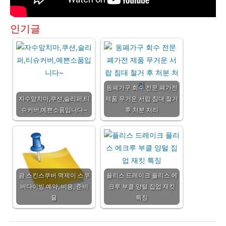
인기글
동폐가구 회수 전문 폐가전
자수앞치마,쿠션,슬리퍼,티
제품 무거운 서랍 침대 철거
슈커버,예쁜소품입니다~
후 처분 처리
괌 스킨스쿠버 맥제이 스쿠
플리스 드레이크 플리스 에
버다이빙 예약, 비용, 준비
크루 부클 양털 집업 재킷
물
특징