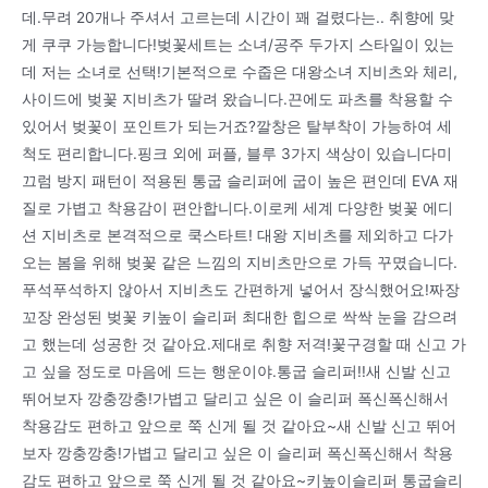
데.무려 20개나 주셔서 고르는데 시간이 꽤 걸렸다는.. 취향에 맞
게 쿠쿠 가능합니다!벚꽃세트는 소녀/공주 두가지 스타일이 있는
데 저는 소녀로 선택!기본적으로 수줍은 대왕소녀 지비츠와 체리,
사이드에 벚꽃 지비츠가 딸려 왔습니다.끈에도 파츠를 착용할 수
있어서 벚꽃이 포인트가 되는거죠?깔창은 탈부착이 가능하여 세
척도 편리합니다.핑크 외에 퍼플, 블루 3가지 색상이 있습니다미
끄럼 방지 패턴이 적용된 통굽 슬리퍼에 굽이 높은 편인데 EVA 재
질로 가볍고 착용감이 편안합니다.이로케 세계 다양한 벚꽃 에디
션 지비츠로 본격적으로 쿡스타트! 대왕 지비츠를 제외하고 다가
오는 봄을 위해 벚꽃 같은 느낌의 지비츠만으로 가득 꾸몄습니다.
푸석푸석하지 않아서 지비츠도 간편하게 넣어서 장식했어요!짜장
꼬장 완성된 벚꽃 키높이 슬리퍼 최대한 힙으로 싹싹 눈을 감으려
고 했는데 성공한 것 같아요.제대로 취향 저격!꽃구경할 때 신고 가
고 싶을 정도로 마음에 드는 행운이야.통굽 슬리퍼!!새 신발 신고
뛰어보자 깡충깡충!가볍고 달리고 싶은 이 슬리퍼 폭신폭신해서
착용감도 편하고 앞으로 쭉 신게 될 것 같아요~새 신발 신고 뛰어
보자 깡충깡충!가볍고 달리고 싶은 이 슬리퍼 폭신폭신해서 착용
감도 편하고 앞으로 쭉 신게 될 것 같아요~키높이슬리퍼 통굽슬리