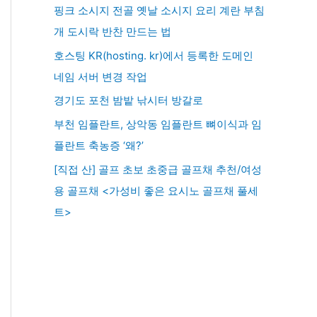
핑크 소시지 전골 옛날 소시지 요리 계란 부침
개 도시락 반찬 만드는 법
호스팅 KR(hosting. kr)에서 등록한 도메인
네임 서버 변경 작업
경기도 포천 밤밭 낚시터 방갈로
부천 임플란트, 상악동 임플란트 뼈이식과 임
플란트 축농증 ‘왜?’
[직접 산] 골프 초보 초중급 골프채 추천/여성
용 골프채 <가성비 좋은 요시노 골프채 풀세
트>