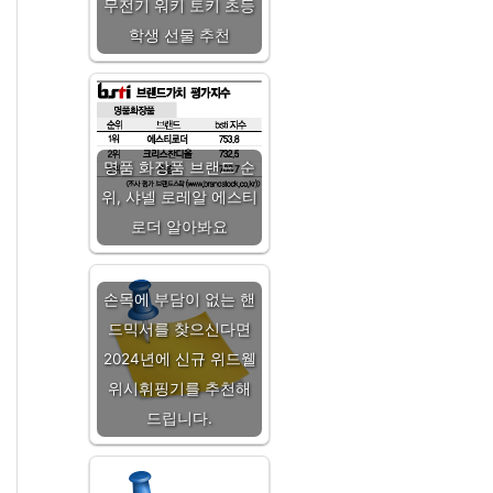
무전기 워키 토키 초등
학생 선물 추천
명품 화장품 브랜드 순
위, 샤넬 로레알 에스티
로더 알아봐요
손목에 부담이 없는 핸
드믹서를 찾으신다면
2024년에 신규 위드웰
위시휘핑기를 추천해
드립니다.