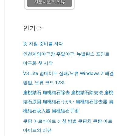
킨토시코트 리뷰
인기글
뜻 차질 준비를 하다
인천계양야구장 주말야구-뉴발란스 포인트
야구화 첫 시작
V3 Lite 업데이트 실패/오류 Windows 7 해결
방법, 오류 코드 123!
扁桃結石 扁桃結石除去 扁桃結石除去法 扁桃
結石原因 扁桃結石うがい 扁桃結石除去器 扁
桃結石吸入器 扁桃結石手術
쿠팡 아르바이트 신청 방법 쿠판치 쿠팡 아르
바이트의 리뷰