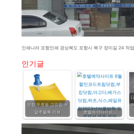
인쇄나라 포항인쇄 경상북도 포항시 북구 장미길 24 작
인기글
포항 두호동 고깃집 우
말추물록 리뷰
호텔예약사이트…