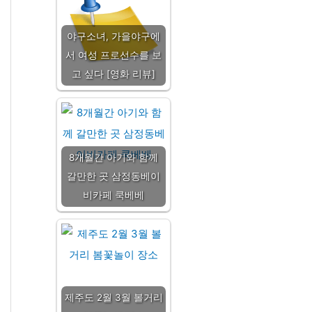
야구소녀, 가을야구에
서 여성 프로선수를 보
고 싶다 [영화 리뷰]
8개월간 아기와 함께
갈만한 곳 삼정동베이
비카페 쿡베베
제주도 2월 3월 볼거리