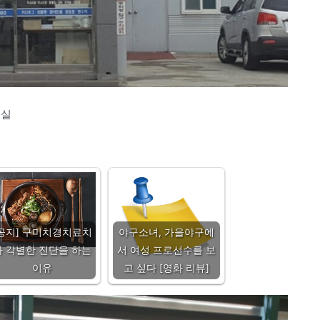
업실
[공지] 구미치경치료치
야구소녀, 가을야구에
과 각별한 진단을 하는
서 여성 프로선수를 보
이유
고 싶다 [영화 리뷰]