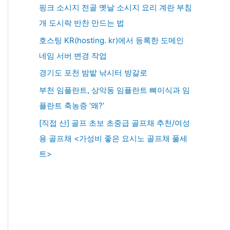
핑크 소시지 전골 옛날 소시지 요리 계란 부침
개 도시락 반찬 만드는 법
호스팅 KR(hosting. kr)에서 등록한 도메인
네임 서버 변경 작업
경기도 포천 밤밭 낚시터 방갈로
부천 임플란트, 상악동 임플란트 뼈이식과 임
플란트 축농증 ‘왜?’
[직접 산] 골프 초보 초중급 골프채 추천/여성
용 골프채 <가성비 좋은 요시노 골프채 풀세
트>