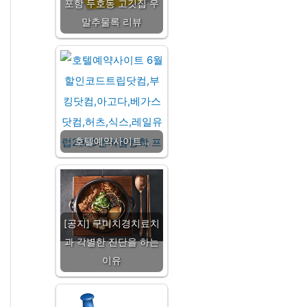
포항 두호동 고깃집 우
말추물록 리뷰
호텔예약사이트…
[공지] 구미치경치료치
과 각별한 진단을 하는
이유