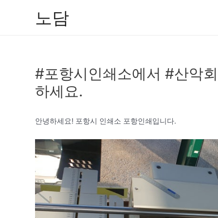
콘
노담
텐
츠
로
건
#포항시인쇄소에서 #산악회
너
뛰
하세요.
기
안녕하세요! 포항시 인쇄소 포항인쇄입니다.