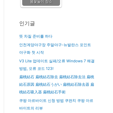
봄꽃놀이 장소
인기글
뜻 차질 준비를 하다
인천계양야구장 주말야구-뉴발란스 포인트
야구화 첫 시작
V3 Lite 업데이트 실패/오류 Windows 7 해결
방법, 오류 코드 123!
扁桃結石 扁桃結石除去 扁桃結石除去法 扁桃
結石原因 扁桃結石うがい 扁桃結石除去器 扁
桃結石吸入器 扁桃結石手術
쿠팡 아르바이트 신청 방법 쿠판치 쿠팡 아르
바이트의 리뷰