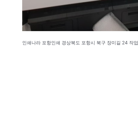
인쇄나라 포항인쇄 경상북도 포항시 북구 장미길 24 작