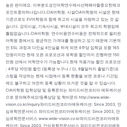
높은 편이에요. 이부분도성인어학연수에서선택해야할중요한체크
포인트중의하나입니다.CIA어학원: 시설CIA어학원의 시설은 현재
기준으로도 EV어학원과 함께 최고의 시설을 자랑하고 있는 것 같
습니다. 강의시설, 기숙사시설, 부대시설이 모두 최고의 학원임에
틀림없습니다.CIA어학원: 연수비용연수비용은 전체적으로 필리핀
어학원 중에서도 평균적인 가격대를 형성하고 있기 때문에 기본적
인 ESL 과정과 다인실 4인실을 하게 되면 4주당 입학금 포함 165
만원이지만 현재 오픈 프로모션과 유학원 할인까지 진행하면 150
만원 선에서 어학연수가 가능합니다.현재 적용가능 할인 프로모션
: 4주당 10만원 할인 (등록생 누구나 / 단, 8월말까지 출발기준)포
스팅을 작성하는 현재 시점에서 등록 현황을 보면 코로나 기간임
에도 불구하고 여전히 등록 상황이 뜨거운 것을 알 수 있습니다.
CIA어학원 입학상담 및 등록문의는 와이드비전코리아 에듀케이션
으로 문의해주세요!등록상담 및 학비문의 http://www.wide-
vision.co.kr/inquiry와이드비전코리아에듀케이션: Since 2003, 안
심유학전문서비스 와이드비전코리아에듀케이션: Since 2003, 안
심유학전문서비스 www.wide-vision.co.kr와이드비전코리아에듀
케이션: Since 2003, 안심유학전문서비스 와이드비전코리아에듀