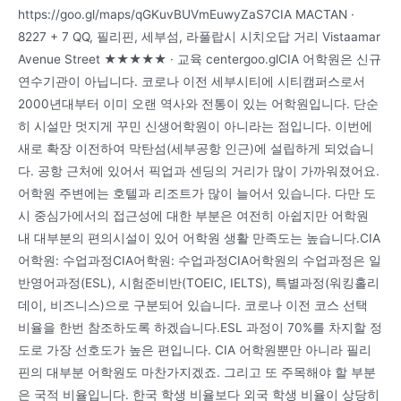
https://goo.gl/maps/qGKuvBUVmEuwyZaS7CIA MACTAN ·
8227 + 7 QQ, 필리핀, 세부섬, 라풀랍시 시치오답 거리 Vistaamar
Avenue Street ★★★★★ · 교육 centergoo.glCIA 어학원은 신규
연수기관이 아닙니다. 코로나 이전 세부시티에 시티캠퍼스로서
2000년대부터 이미 오랜 역사와 전통이 있는 어학원입니다. 단순
히 시설만 멋지게 꾸민 신생어학원이 아니라는 점입니다. 이번에
새로 확장 이전하여 막탄섬(세부공항 인근)에 설립하게 되었습니
다. 공항 근처에 있어서 픽업과 센딩의 거리가 많이 가까워졌어요.
어학원 주변에는 호텔과 리조트가 많이 늘어서 있습니다. 다만 도
시 중심가에서의 접근성에 대한 부분은 여전히 아쉽지만 어학원
내 대부분의 편의시설이 있어 어학원 생활 만족도는 높습니다.CIA
어학원: 수업과정CIA어학원: 수업과정CIA어학원의 수업과정은 일
반영어과정(ESL), 시험준비반(TOEIC, IELTS), 특별과정(워킹홀리
데이, 비즈니스)으로 구분되어 있습니다. 코로나 이전 코스 선택
비율을 한번 참조하도록 하겠습니다.ESL 과정이 70%를 차지할 정
도로 가장 선호도가 높은 편입니다. CIA 어학원뿐만 아니라 필리
핀의 대부분 어학원도 마찬가지겠죠. 그리고 또 주목해야 할 부분
은 국적 비율입니다. 한국 학생 비율보다 외국 학생 비율이 상당히