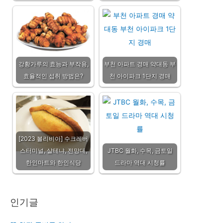
강황가루의 효능과 부작용,
부천 아파트 경매 약대동 부
효율적인 섭취 방법은?
천 아이파크 1단지 경매
[2023 볼리비아] 수크레버
스터미널, 살테냐, 전망대,
JTBC 월화, 수목, 금토일
한인마트와 한인식당
드라마 역대 시청률
인기글