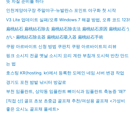
뜻 차질 준비를 하다
인천계양야구장 주말야구-뉴발란스 포인트 야구화 첫 시작
V3 Lite 업데이트 실패/오류 Windows 7 해결 방법, 오류 코드 123!
扁桃結石 扁桃結石除去 扁桃結石除去法 扁桃結石原因 扁桃結石う
がい 扁桃結石除去器 扁桃結石吸入器 扁桃結石手術
쿠팡 아르바이트 신청 방법 쿠판치 쿠팡 아르바이트의 리뷰
핑크 소시지 전골 옛날 소시지 요리 계란 부침개 도시락 반찬 만드
는 법
호스팅 KR(hosting. kr)에서 등록한 도메인 네임 서버 변경 작업
경기도 포천 밤밭 낚시터 방갈로
부천 임플란트, 상악동 임플란트 뼈이식과 임플란트 축농증 ‘왜?’
[직접 산] 골프 초보 초중급 골프채 추천/여성용 골프채 <가성비
좋은 요시노 골프채 풀세트>