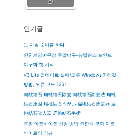
요!
인기글
뜻 차질 준비를 하다
인천계양야구장 주말야구-뉴발란스 포인트
야구화 첫 시작
V3 Lite 업데이트 실패/오류 Windows 7 해결
방법, 오류 코드 123!
扁桃結石 扁桃結石除去 扁桃結石除去法 扁桃
結石原因 扁桃結石うがい 扁桃結石除去器 扁
桃結石吸入器 扁桃結石手術
쿠팡 아르바이트 신청 방법 쿠판치 쿠팡 아르
바이트의 리뷰