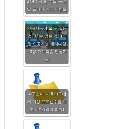
JTBC 월화, 수목, 금토
일 드라마 역대 시청률
인공지능이 할 수 있는
것, 할 수 없는 것(1) (1
장 인공지능 패러다임
~3장 기계학습 인공지
능)
야구소녀, 가을야구에
서 여성 프로선수를 보
고 싶다 [영화 리뷰]