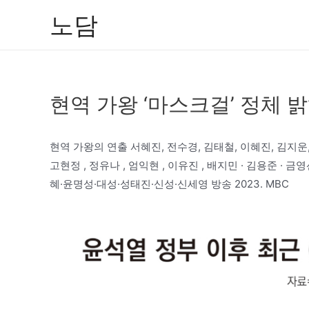
콘
노담
텐
츠
로
건
현역 가왕 ‘마스크걸’ 정체 
너
뛰
기
현역 가왕의 연출 서혜진, 전수경, 김태철, 이혜진, 김지운, 
고현정 , 정유나 , 엄익현 , 이유진 , 배지민 · 김용준 · 금영
혜·윤명성·대성·성태진·신성·신세영 방송 2023. MBC