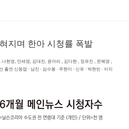
밝혀지며 한아 시청률 폭발
나현영, 안세영, 김대진, 윤아라 , 김다현 , 정유진 , 문혜영 ,
선 출연 신동엽 · 남진 · 심수봉 · 주현미 · 신유 · 박현빈 · 이지