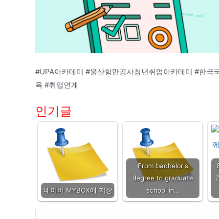
#UPA아카데미 #울산항만공사청년취업아카데미 #한
육 #취업연계
인기글
From bachelor's
degree to graduate
네이버 MYBOX에 저장
school in…