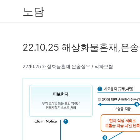
콘
노담
텐
츠
로
건
22.10.25 해상화물혼재,운
너
뛰
기
22.10.25 해상화물혼재,운송실무 / 적하보험