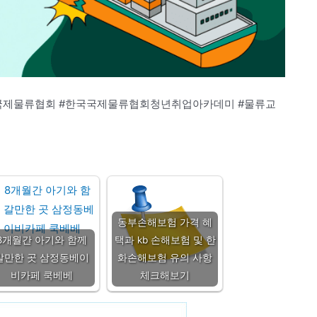
국국제물류협회 #한국국제물류협회청년취업아카데미 #물류교
동부손해보험 가격 혜
8개월간 아기와 함께
택과 kb 손해보험 및 한
갈만한 곳 삼정동베이
화손해보험 유의 사항
비카페 쿡베베
체크해보기