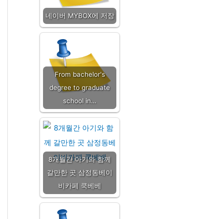
네이버 MYBOX에 저장
From bachelor's
degree to graduate
school in…
8개월간 아기와 함께
갈만한 곳 삼정동베이
비카페 쿡베베