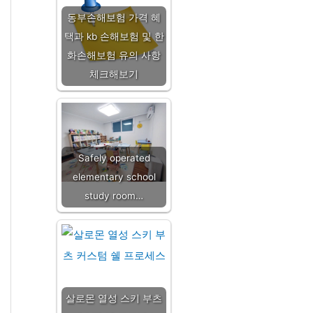
동부손해보험 가격 혜
택과 kb 손해보험 및 한
화손해보험 유의 사항
체크해보기
Safely operated
elementary school
study room…
살로몬 열성 스키 부츠