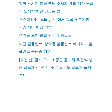
핑크 소시지 전골 옛날 소시지 요리 계란 부침
개 도시락 반찬 만드는 법
호스팅 KR(hosting. kr)에서 등록한 도메인
네임 서버 변경 작업
경기도 포천 밤밭 낚시터 방갈로
부천 임플란트, 상악동 임플란트 뼈이식과 임
플란트 축농증 ‘왜?’
[직접 산] 골프 초보 초중급 골프채 추천/여성
용 골프채 <가성비 좋은 요시노 골프채 풀세
트>