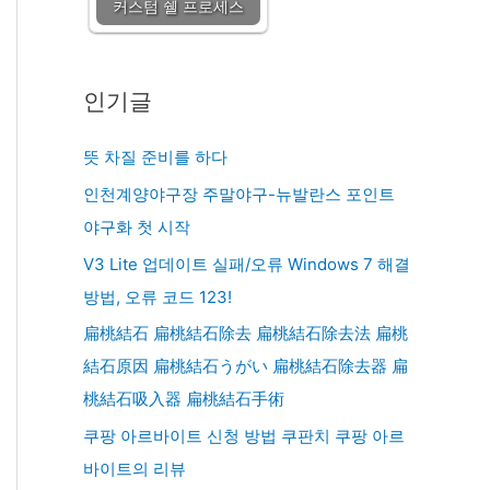
커스텀 쉘 프로세스
인기글
뜻 차질 준비를 하다
인천계양야구장 주말야구-뉴발란스 포인트
야구화 첫 시작
V3 Lite 업데이트 실패/오류 Windows 7 해결
방법, 오류 코드 123!
扁桃結石 扁桃結石除去 扁桃結石除去法 扁桃
結石原因 扁桃結石うがい 扁桃結石除去器 扁
桃結石吸入器 扁桃結石手術
쿠팡 아르바이트 신청 방법 쿠판치 쿠팡 아르
바이트의 리뷰