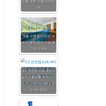
식물 조화 식물 인테리
어
개별 수영장이 있는 대
부도 별채 펜션 아델 즐
거운 하루♪
'23 연천캠프(4) #미니
멀웍스블루홀 헥사터프
시작, 연천 제인폭포캠
프(9번 영장)