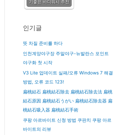
기좋은 바디워시 추천
인기글
뜻 차질 준비를 하다
인천계양야구장 주말야구-뉴발란스 포인트
야구화 첫 시작
V3 Lite 업데이트 실패/오류 Windows 7 해결
방법, 오류 코드 123!
扁桃結石 扁桃結石除去 扁桃結石除去法 扁桃
結石原因 扁桃結石うがい 扁桃結石除去器 扁
桃結石吸入器 扁桃結石手術
쿠팡 아르바이트 신청 방법 쿠판치 쿠팡 아르
바이트의 리뷰