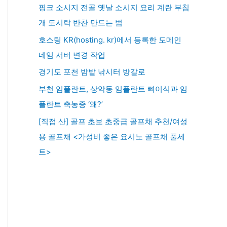
핑크 소시지 전골 옛날 소시지 요리 계란 부침
개 도시락 반찬 만드는 법
호스팅 KR(hosting. kr)에서 등록한 도메인
네임 서버 변경 작업
경기도 포천 밤밭 낚시터 방갈로
부천 임플란트, 상악동 임플란트 뼈이식과 임
플란트 축농증 ‘왜?’
[직접 산] 골프 초보 초중급 골프채 추천/여성
용 골프채 <가성비 좋은 요시노 골프채 풀세
트>