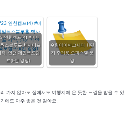
23 연천캠프(4) #미니
멀웍스블루홀 헥사터프
수원아이파크시티 11단
시작, 연천 제인폭포캠
지 주거용 오피스텔 분
프(9번 영장)
양
리 가지 않아도 집에서도 여행지에 온 듯한 느낌을 받을 수 있
기에도 아주 좋은 것 같아요.