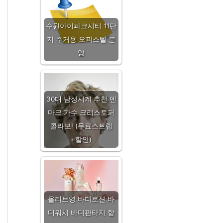
수원아이파크시티 11단
지 주거용 오피스텔 분
양
30대 남성시계 추천 덴
마크 가수 크리스토퍼
콜라보! (무료스트랩
+할인)
올리브영 바디로션 바
디워시 바디판타지 향